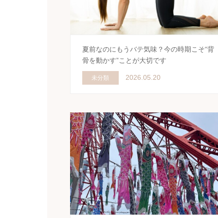
夏前なのにもうバテ気味？今の時期こそ“背
骨を動かす”ことが大切です
2026.05.20
未分類