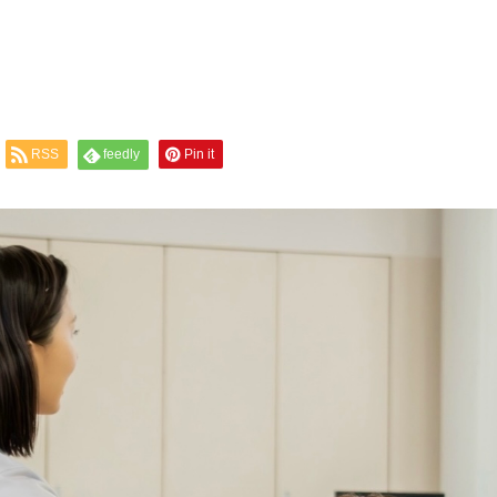
RSS
feedly
Pin it