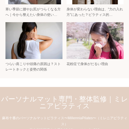
寒い季節に腰やお尻がつらくなる方
身体が変わらない理由は、“力の入れ
へ｜今から整えたい身体の使い…
方”にあった？ピラティス的…
つらい肩こりや頭痛の原因は？スト
花粉症で身体がだるい理由
レートネックと姿勢の関係
パーソナルマット専門・整体監修｜ミレ
ニアピラティス
麻布十番のパーソナルマットピラティス〜MillenniaPilates〜（ミレニアピラティ
ス）